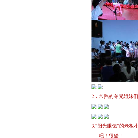
2
．
常熟的弟兄姐妹
3.
“阳光眼镜”的老
吧！很酷！