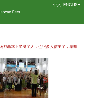
中文
ENGLISH
iaocao Feet
场都基本上坐满了人，也很多人信主了，感谢