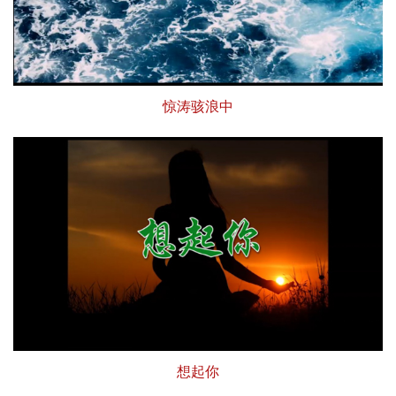
惊涛骇浪中
想起你