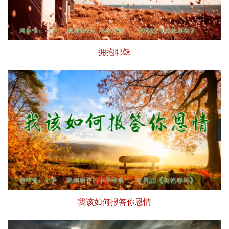
拥抱耶稣
我该如何报答你恩情