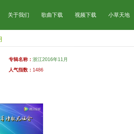
关于我们
歌曲下载
视频下载
小草天地
月
专辑名称：
浙江2016年11月
人气指数：
1486