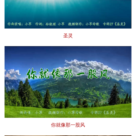
圣灵
你就像那一股风