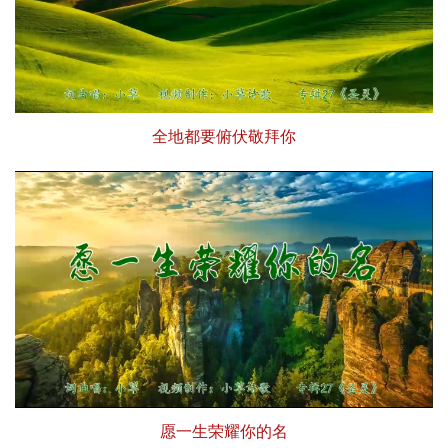
全地都要俯伏敬拜你
愿一生荣耀你的名