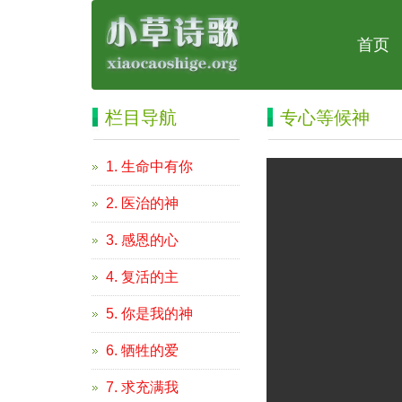
首页
栏目导航
专心等候神
1. 生命中有你
2. 医治的神
3. 感恩的心
4. 复活的主
5. 你是我的神
6. 牺牲的爱
7. 求充满我