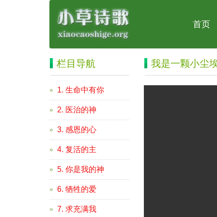
首页
栏目导航
我是一颗小尘
1. 生命中有你
2. 医治的神
3. 感恩的心
4. 复活的主
5. 你是我的神
6. 牺牲的爱
7. 求充满我