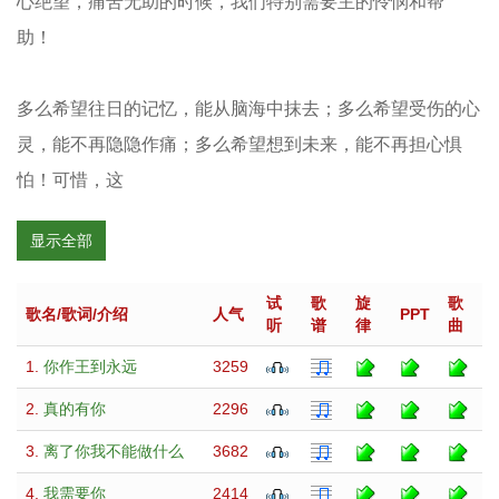
心绝望，痛苦无助的时候，我们特别需要主的怜悯和帮
助！
多么希望往日的记忆，能从脑海中抹去；多么希望受伤的心
灵，能不再隐隐作痛；多么希望想到未来，能不再担心惧
怕！可惜，这
显示全部
试
歌
旋
歌
歌名/歌词/介绍
人气
PPT
听
谱
律
曲
1.
你作王到永远
3259
2.
真的有你
2296
3.
离了你我不能做什么
3682
4.
我需要你
2414