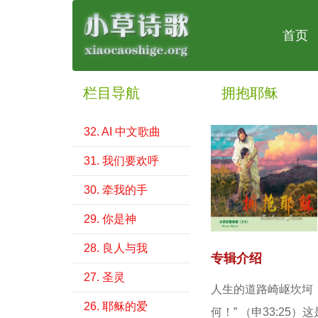
首页
栏目导航
拥抱耶稣
32. AI 中文歌曲
31. 我们要欢呼
30. 牵我的手
29. 你是神
28. 良人与我
专辑介绍
27. 圣灵
人生的道路崎岖坎坷
26. 耶稣的爱
何！” （申33:25