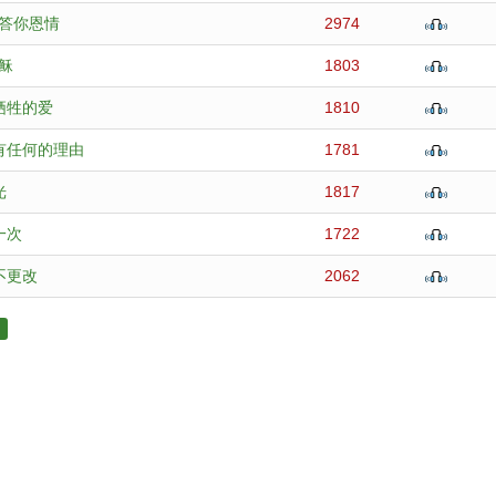
答你恩情
2974
稣
1803
牺牲的爱
1810
有任何的理由
1781
光
1817
一次
1722
不更改
2062