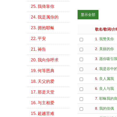
25. 我倚靠你
显示全部
24. 我是属你的
23. 拥抱耶稣
歌名/歌词/介
22. 平安
1.
我赞美你
2.
美丽的你
21. 祷告
3.
愿你吸引
20. 我向你呼求
4.
我是谷中
19. 何等恩典
5.
良人属我
18. 天父的爱
6.
良人与我
17. 那是天堂
7.
耶稣我的
16. 与主相爱
8.
我的佳偶
15. 超越苦难