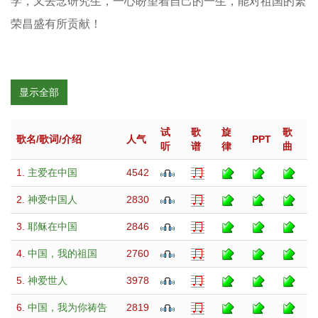
学，又去念研究生，一心盼望着自己的一生，能对祖国的繁
荣昌盛有所贡献！
显示全部
试
歌
旋
歌
歌名/歌词/介绍
人气
PPT
听
谱
律
曲
1.
主爱在中国
4542
2.
神爱中国人
2830
3.
耶稣在中国
2846
4.
中国，我的祖国
2760
5.
神爱世人
3978
6.
中国，我为你祷告
2819